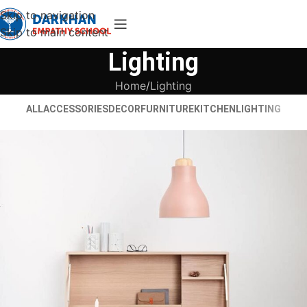
Skip to navigation
Skip to main content
Lighting
Home
Lighting
ALL
ACCESSORIES
DECOR
FURNITURE
KITCHEN
LIGHTING