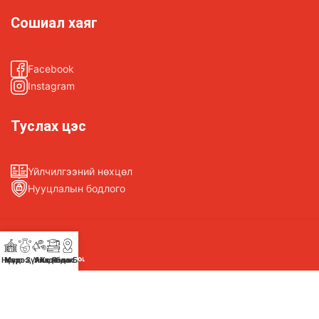
Сошиал хаяг
Facebook
Instagram
Туслах цэс
Үйлчилгээний нөхцөл
Нууцлалын бодлого
Нүүр
Мэдээ, Үйл Явдал
Үнэт Зүйл
Академик
Холбоо Барих