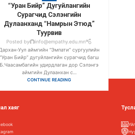
“Уран Бийр” Дугуйлангийн
Сурагчид Сэлэнгийн
Дулаанханд “Намрын Этюд”
Туурвив
Posted by
info@empathy.edu.mn
Дархан-Уул аймгийн “Эмпати” сургуулийн
“Уран Бийр” дугуйлангийн сурагчид багш
Б.Чаасамбагийн удирдлаган дор Сэлэнгэ
аймгийн Дулаанхан с...
CONTINUE READING
ал хаяг
Тусл
cebook
Үй
tagram
Ну