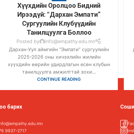
Хүүхдийн Оролцоо Бидний
Ирээдүй: “Дархан Эмпати”
Сургуулийн Клубүүдийн
Танилцуулга Боллоо
Posted by
info@empathy.edu.mn
Дархан-Уул аймгийн “Эмпати” сургуулийн
2025-2026 оны хичээлийн жилийн
хүүхдийн өөрийн удирдлагын есөн клубын
танилцуулга амжилттай зохи...
CONTINUE READING
оо барих
Соши
.info@empathy.edu.mn
Fa
76 9937-2717
Ins