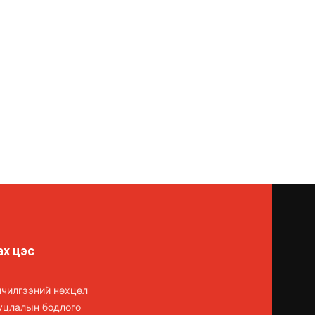
ах цэс
лчилгээний нөхцөл
уцлалын бодлого