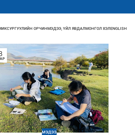
МИК
СУРГУУЛИЙН ОРЧИН
МЭДЭЭ, ҮЙЛ ЯВДАЛ
МОНГОЛ ХЭЛ
ENGLISH
8
САР
МЭДЭЭ