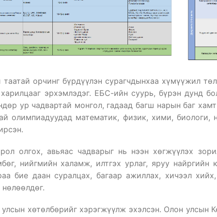
й таатай орчинг бүрдүүлэн сурагчдынхаа хүмүүжил тө
й харилцааг эрхэмлэдэг. ЕБС-ийн суурь, бүрэн дунд б
дөр ур чадвартай монгол, гадаад багш нарын баг хамт
ай олимпиадуудад математик, физик, хими, биологи, н
ирсэн.
рол олгох, авьяас чадварыг нь нээн хөгжүүлэх зори
мбөг, нийгмийн халамж, илтгэх урлаг, яруу найргийн 
аа бие даан суралцах, багаар ажиллах, хичээл хийх
 нөлөөлдөг.
н улсын хөтөлбөрийг хэрэгжүүлж эхэлсэн. Олон улсын