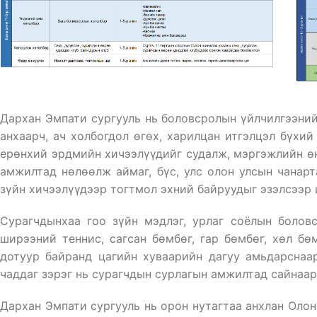
Дархан Эмпати сургууль нь боловсролын үйлчилгээни
анхаарч, ач холбогдол өгөх, харилцан итгэлцэл бүхи
ерөнхий эрдмийн хичээлүүдийг судалж, мэргэжлийн өн
амжилтад нөлөөлж аймаг, бүс, улс олон улсын чанарт
зүйн хичээлүүдээр тогтмол эхний байруудыг эзэлсээр 
Сурагчдынхаа гоо зүйн мэдлэг, урлаг соёлын боловс
ширээний теннис, сагсан бөмбөг, гар бөмбөг, хөл бө
дотуур байранд цагийн хуваарийн дагуу амьдарснаар
чаддаг зэрэг нь сурагчдын сурлагын амжилтад сайнаар
Дархан Эмпати сургууль нь орон нутагтаа анхлан Оло