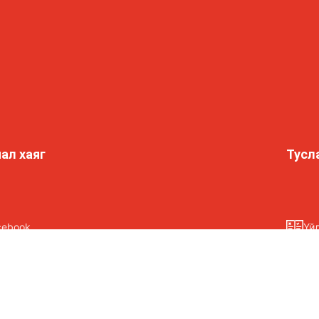
ал хаяг
Тусл
cebook
Үй
tagram
Ну