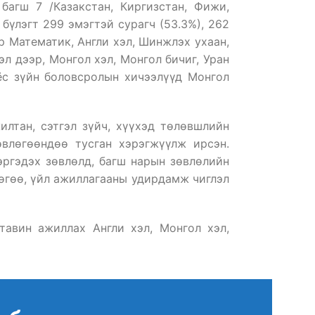
агш 7 /Казакстан, Киргизстан, Фижи,
бүлэгт 299 эмэгтэй сурагч (53.3%), 262
р Математик, Англи хэл, Шинжлэх ухаан,
л дээр, Монгол хэл, Монгол бичиг, Уран
 ёс зүйн боловсролын хичээлүүд Монгол
илтан, сэтгэл зүйч, хүүхэд төлөвшлийн
влөгөөндөө тусган хэрэгжүүлж ирсэн.
дэргэдэх зөвлөлд, багш нарын зөвлөлийн
лөгөө, үйл ажиллагааны удирдамж чиглэл
 тавин ажиллах Англи хэл, Монгол хэл,