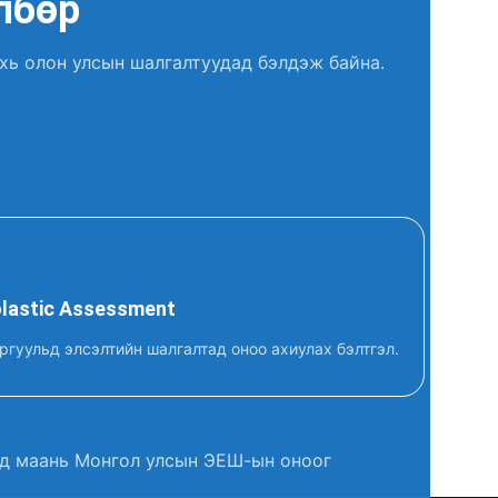
лбөр
ахь олон улсын шалгалтуудад бэлдэж байна.
lastic Assessment
ргуульд элсэлтийн шалгалтад оноо ахиулах бэлтгэл.
чид маань Монгол улсын ЭЕШ-ын оноог