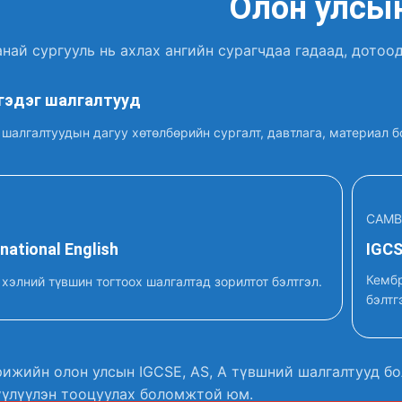
Олон улсын
най сургууль нь ахлах ангийн сурагчдаа гадаад, дотоо
гэдэг шалгалтууд
шалгалтуудын дагуу хөтөлбөрийн сургалт, давтлага, материал бо
CAMB
rnational English
IGCSE
Кембр
 хэлний түвшин тогтоох шалгалтад зорилтот бэлтгэл.
бэлтг
ижийн олон улсын IGCSE, AS, A түвшний шалгалтууд бо
үлүүлэн тооцуулах боломжтой юм.