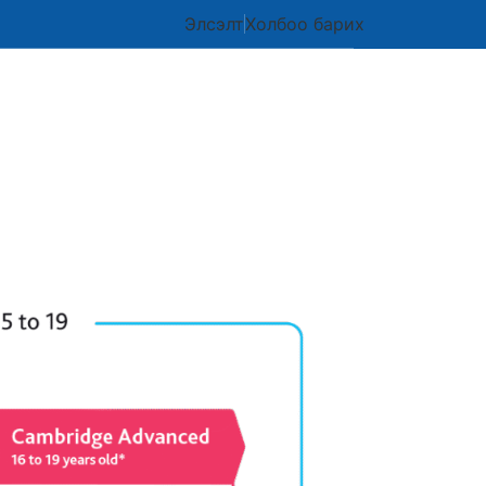
Элсэлт
Холбоо барих