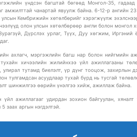
эжлийн үндсэн багштай бөгөөд Монгол-35, гадаад б
г амжилттай чанартай явуулж байна. 6-12-р ангийн 23 
он улсын Кембрижийн хөтөлбөрийг хэрэгжүүлж эхэлснээ
чээлүүд олон улсын хөтөлбөрөөр англи болон монгол хэ
 Зурагзүй, Дүрслэх урлаг, Түүх, Дуу хөгжим, Иргэний
даг.
ийн ахлагч, мэргэжлийн багш нар болон нийгмийн аж
 тухайн хичээлийн жилийнхээ үйл ажиллагааны төлө
р, улирал тутамд биелэлт, үр дүнг тооцож, захирлын 
лон тулгамдсан асуудлаар тухай бүрд нь тусгай төлөв
алт шинжилгээ өөрийн үнэлгээ хийж, ажиллаж байна.
н үйл ажиллагааг удирдан зохион байгуулан, хяналт
 5 заах аргын нэгдэлтэй.