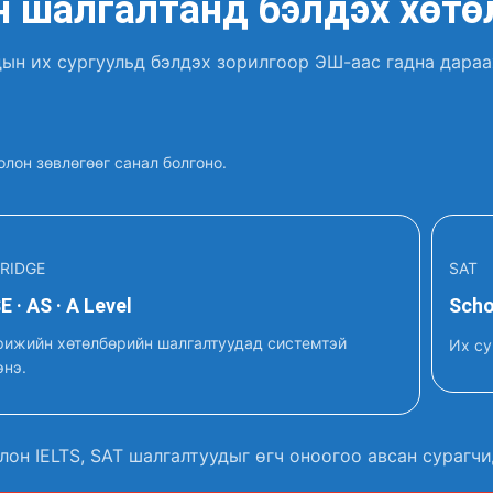
 шалгалтанд бэлдэх хөтө
дын их сургуульд бэлдэх зорилгоор ЭШ-аас гадна дара
лон зөвлөгөөг санал болгоно.
RIDGE
SAT
 · AS · A Level
Scho
ижийн хөтөлбөрийн шалгалтуудад системтэй
Их су
энэ.
лон IELTS, SAT шалгалтуудыг өгч оноогоо авсан сураг