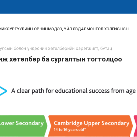
МИК
СУРГУУЛИЙН ОРЧИН
МЭДЭЭ, ҮЙЛ ЯВДАЛ
МОНГОЛ ХЭЛ
ENGLISH
улсын болон үндэсний хөтөлбөрийн хэрэгжилт, бүтэц
ж хөтөлбөр ба сургалтын тогтолцоо