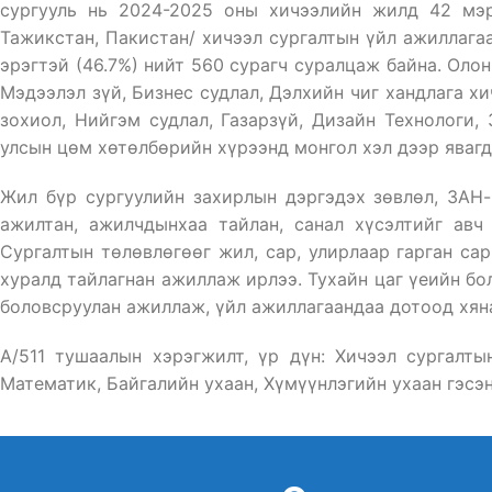
сургууль нь 2024-2025 оны хичээлийн жилд 42 мэрг
Тажикстан, Пакистан/ хичээл сургалтын үйл ажиллагаа
эрэгтэй (46.7%) нийт 560 сурагч суралцаж байна. Ол
Мэдээлэл зүй, Бизнес судлал, Дэлхийн чиг хандлага хи
зохиол, Нийгэм судлал, Газарзүй, Дизайн Технологи,
улсын цөм хөтөлбөрийн хүрээнд монгол хэл дээр явагд
Жил бүр сургуулийн захирлын дэргэдэх зөвлөл, ЗАН-
ажилтан, ажилчдынхаа тайлан, санал хүсэлтийг авч
Сургалтын төлөвлөгөөг жил, сар, улирлаар гарган са
хуралд тайлагнан ажиллаж ирлээ. Тухайн цаг үеийн бо
боловсруулан ажиллаж, үйл ажиллагаандаа дотоод хян
A/511 тушаалын хэрэгжилт, үр дүн: Хичээл сургалты
Математик, Байгалийн ухаан, Хүмүүнлэгийн ухаан гэсэн