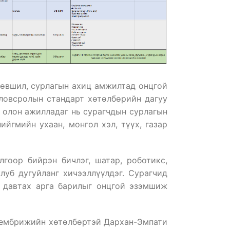
лөвшил, сурлагын ахиц амжилтад онцгой
оловсролын стандарт хөтөлбөрийн дагуу
 олон ажилладаг нь сурагчдын сурлагын
ийгмийн ухаан, монгол хэл, түүх, газар
лгоор бийрэн бичлэг, шатар, роботикс,
клуб дугуйланг хичээллүүлдэг. Сурагчид
, давтах арга барилыг онцгой эзэмшиж
 Кембрижийн хөтөлбөртэй Дархан-Эмпати