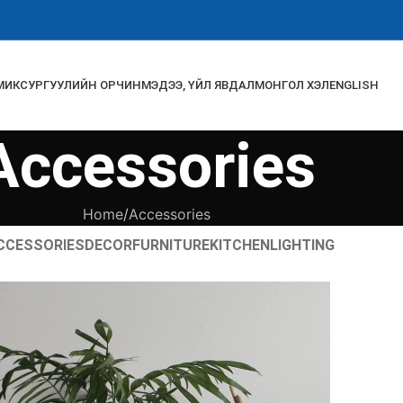
МИК
СУРГУУЛИЙН ОРЧИН
МЭДЭЭ, ҮЙЛ ЯВДАЛ
МОНГОЛ ХЭЛ
ENGLISH
Accessories
Home
Accessories
CCESSORIES
DECOR
FURNITURE
KITCHEN
LIGHTING