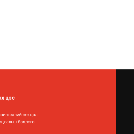
ах цэс
лчилгээний нөхцөл
уцлалын бодлого