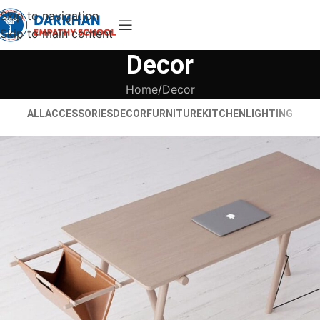
Skip to navigation
Skip to main content
Decor
Home
Decor
ALL
ACCESSORIES
DECOR
FURNITURE
KITCHEN
LIGHTING