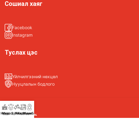
Сошиал хаяг
Facebook
Instagram
Туслах цэс
Үйлчилгээний нөхцөл
Нууцлалын бодлого
Нүүр
Мэдээ, Үйл Явдал
Үнэт Зүйл
Академик
Холбоо Барих