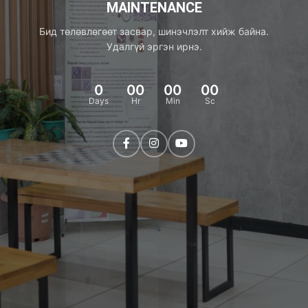
MAINTENANCE
Бид төлөвлөгөөт засвар, шинэчлэлт хийж байна.
Удалгүй эргэн ирнэ.
0
00
00
00
Days
Hr
Min
Sc